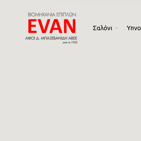
Σαλόνι
Υπν