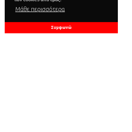
Μάθε περισσότερα
Συμφωνώ
Εταιρία
Λίγα λόγια για εμάς
Επικοινωνία
Εκθεσιακά Νέα
Ιδέες διακόσμησης
Πληροφορίες