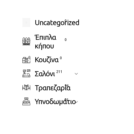
Uncategorized
0
Έπιπλα
0
κήπου
Κουζίνα
0
Σαλόνι
211
Τραπεζαρία
96
Υπνοδωμάτιο
91