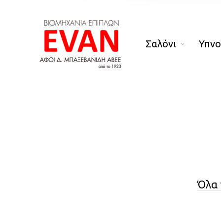
Σαλόνι
Υπν
Όλα 