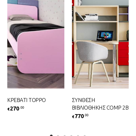
ΚΡΕΒΑΤΙ TOPPO
ΣΥΝΘΕΣΗ
ΒΙΒΛΙΟΘΗΚΗΣ COMP 2B
270
.00
€
770
.00
€