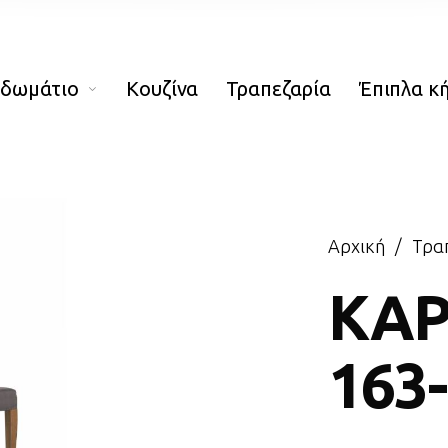
οδωμάτιο
Κουζίνα
Τραπεζαρία
Έπιπλα κ
Αρχική
/
Τρα
ΚΑ
163