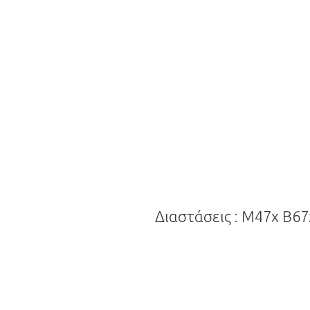
Διαστάσεις : Μ47x Β67