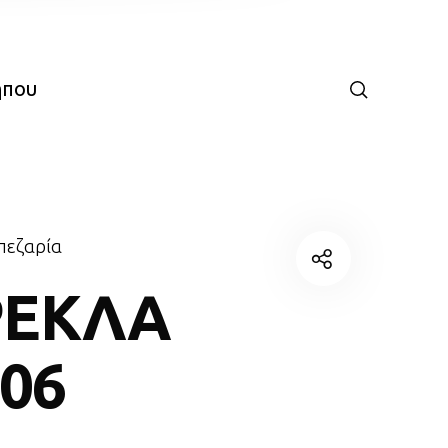
ήπου
πεζαρία
ΡΕΚΛΑ
-06