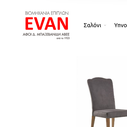
Σαλόνι
Υπν