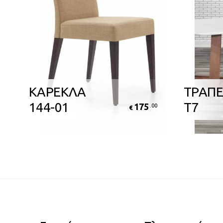
ΚΑΡΕΚΛΑ
ΤΡΑΠΕ
144-01
Τ7
175
0
.00
€