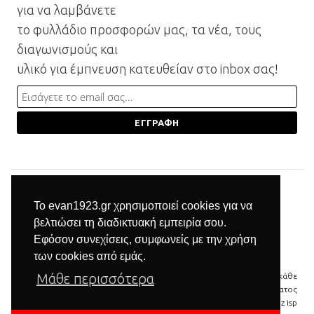
για να λαμβάνετε
το φυλλάδιο προσφορών μας, τα νέα, τους
διαγωνισμούς και
υλικό για έμπνευση κατευθείαν στο inbox σας!
Το evan1923.gr χρησιμοποιεί cookies για να
βελτιώσει τη διαδικτυακή εμπειρία σου.
Εφόσον συνεχίσεις, συμφωνείς με την χρήση
των cookies από εμάς.
Μάθε περισσότερα
© 2026 Βιομηχανία επίπλων Μπαξεβανίδης | Με την επιφύλαξη κάθε
νόμιμου δικαιώματος
δημιουργία & φιλοξενία ιστοσελίδας by
manbiz isp