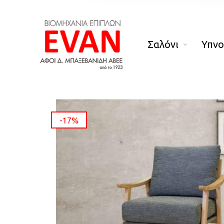
Σαλόνι
Υπν
-17%