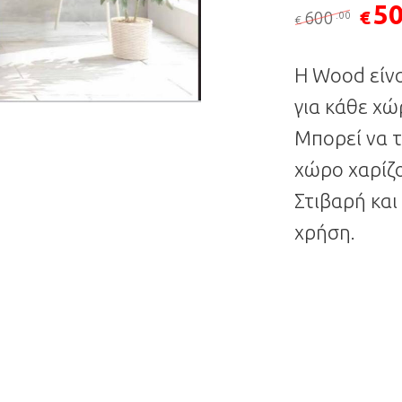
5
Origi
€
600
.00
€
Η Wood είν
για κάθε χώ
Μπορεί να 
χώρο χαρίζο
Στιβαρή και
χρήση.