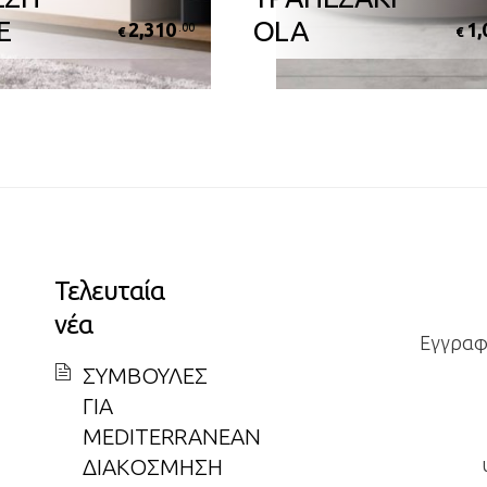
E
OLA
2,310
1,
.00
€
€
Τελευταία
νέα
Εγγραφε
ΣΥΜΒΟΥΛΕΣ
ΓΙΑ
MEDITERRANEAN
ΔΙΑΚΟΣΜΗΣΗ