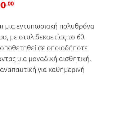
00
.00
nal price was: €600.00.
Η τρέχουσα τιμή είναι: €500.00.
αι μια εντυπωσιακή πολυθρόνα
ρο, με στυλ δεκαετίας το 60.
τοποθετηθεί σε οποιοδήποτε
ντας μια μοναδική αισθητική.
 αναπαυτική για καθημερινή