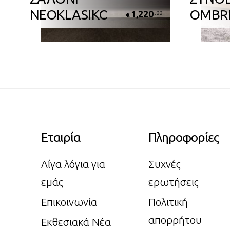
NEOKLASIKO
OMBR
1,220
0
.00
€
Εταιρία
Πληροφορίες
Λίγα λόγια για
Συχνές
εμάς
ερωτήσεις
Επικοινωνία
Πολιτική
απορρήτου
Εκθεσιακά Νέα