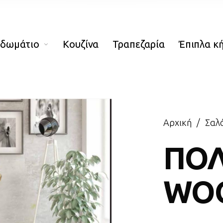
οδωμάτιο
Κουζίνα
Τραπεζαρία
Έπιπλα κ
Αρχική
/
Σαλό
ΠΟ
WO