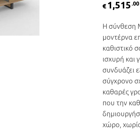
1,515
.00
€
Η σύνθεση M
μοντέρνα επ
καθιστικό σ
ισχυρή και 
συνδυάζει ε
σύγχρονο σχ
καθαρές γρα
που την καθ
δημιουργήσ
χώρο, χωρί