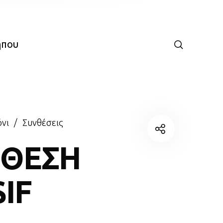
ήπου
νι
/
Συνθέσεις
ΝΘΕΣΗ
IF