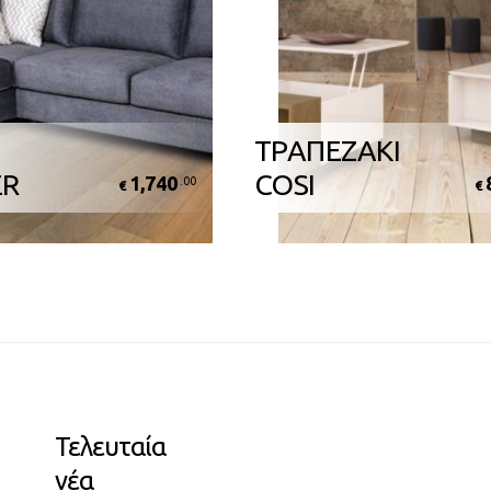
ΤΡΑΠΕΖΑΚΙ
ER
COSI
1,740
.00
€
€
Τελευταία
νέα