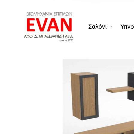
Σαλόνι
Υπν