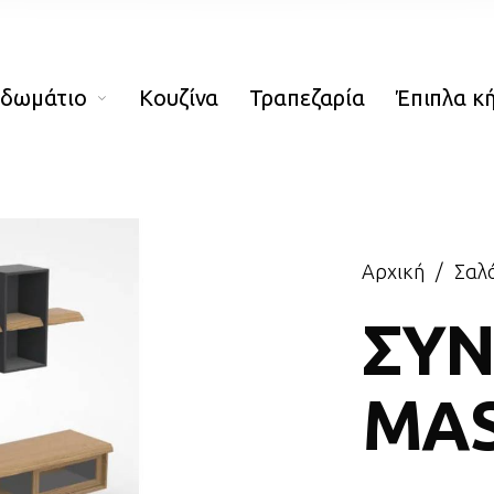
οδωμάτιο
Κουζίνα
Τραπεζαρία
Έπιπλα κ
Αρχική
/
Σαλό
ΣΥ
MAS