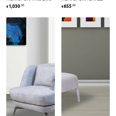
1,030
655
.00
.00
€
€