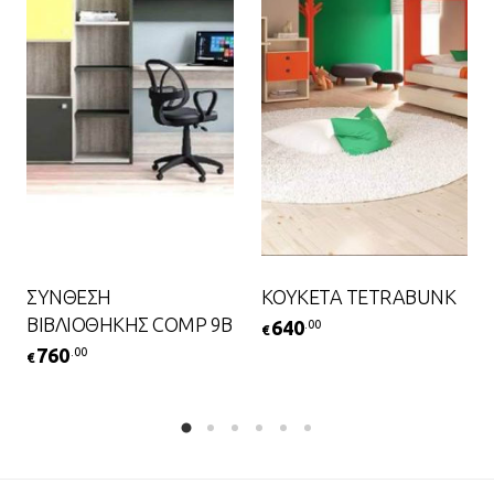
ΣΥΝΘΕΣΗ
ΚΟΥΚΕΤΑ TETRABUNK
ΒΙΒΛΙΟΘΗΚΗΣ COMP 9B
640
.00
€
760
.00
€