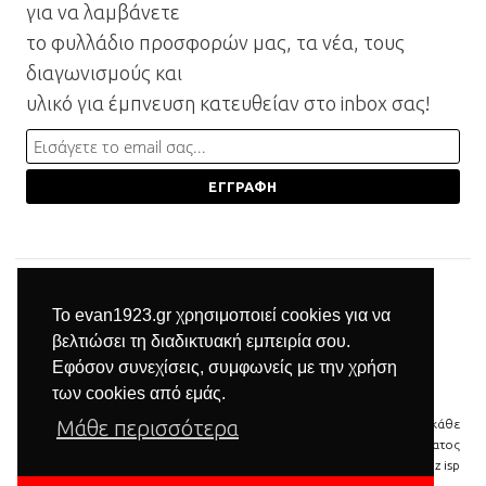
για να λαμβάνετε
το φυλλάδιο προσφορών μας, τα νέα, τους
διαγωνισμούς και
υλικό για έμπνευση κατευθείαν στο inbox σας!
Το evan1923.gr χρησιμοποιεί cookies για να
βελτιώσει τη διαδικτυακή εμπειρία σου.
Εφόσον συνεχίσεις, συμφωνείς με την χρήση
των cookies από εμάς.
Μάθε περισσότερα
© 2026 Βιομηχανία επίπλων Μπαξεβανίδης | Με την επιφύλαξη κάθε
νόμιμου δικαιώματος
δημιουργία & φιλοξενία ιστοσελίδας by
manbiz isp