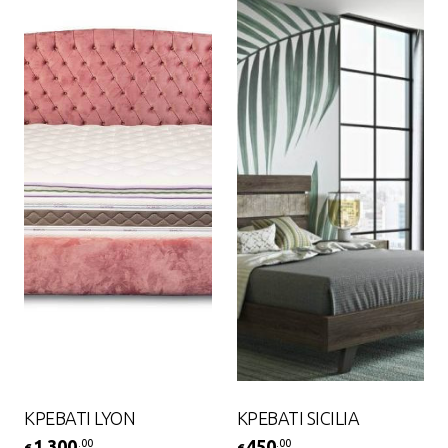
ΚΡΕΒΑΤΙ LYON
ΚΡΕΒΑΤΙ SICILIA
1,300
450
.00
.00
€
€