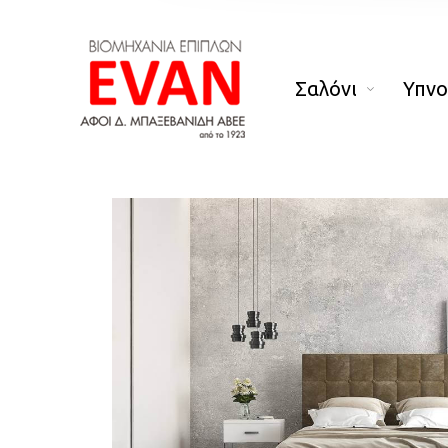
Σαλόνι
Υπν