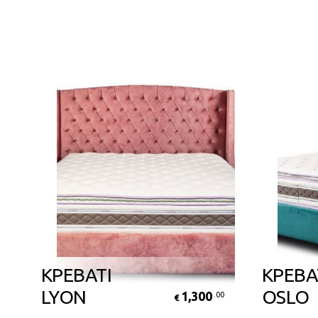
ΚΡΕΒΑΤΙ
ΚΡΕΒΑ
LYON
OSLO
1,300
0
.00
€