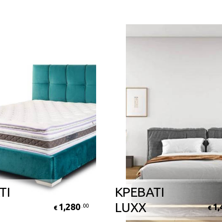
ΤΙ
ΚΡΕΒΑΤΙ
LUXX
1,280
1,
.00
€
€