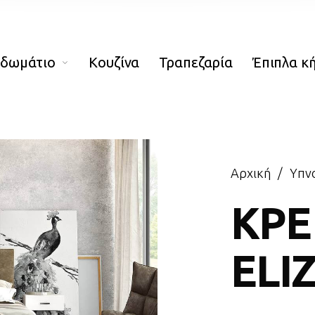
οδωμάτιο
Κουζίνα
Τραπεζαρία
Έπιπλα κ
Αρχική
/
Υπν
ΚΡΕ
ELI