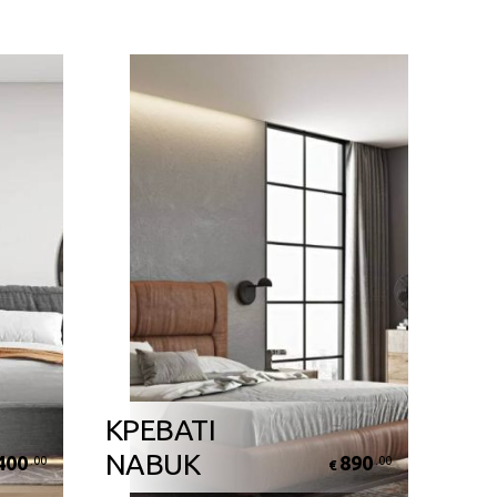
ΚΡΕΒΑΤΙ
NABUK
400
890
.00
.00
€