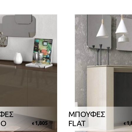
ΦΕΣ
ΜΠΟΥΦΕΣ
MO
FLAT
1,805
1,
.00
€
€