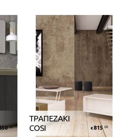
ΤΡΑΠΕΖΑΚΙ
COSI
850
815
.00
.00
€