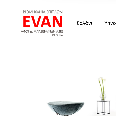
Σαλόνι
Υπν