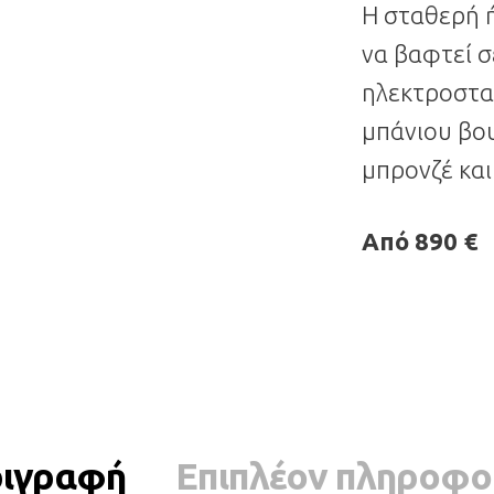
Η σταθερή 
να βαφτεί 
ηλεκτροστα
μπάνιου βου
μπρονζέ και
Από 890 €
ιγραφή
Επιπλέον πληροφο