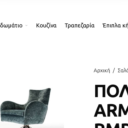
οδωμάτιο
Κουζίνα
Τραπεζαρία
Έπιπλα κ
Αρχική
/
Σαλό
ΠΟ
AR