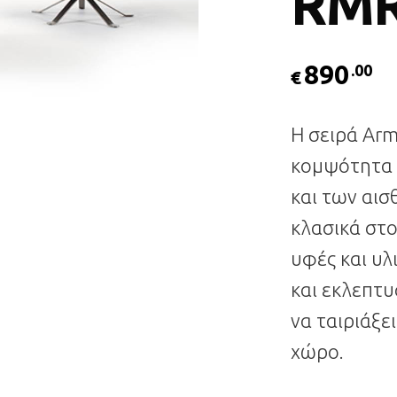
RM
890
.00
€
Η σειρά Ar
κομψότητα 
και των αισ
κλασικά στο
υφές και υλ
και εκλεπτ
να ταιριάξε
χώρο.