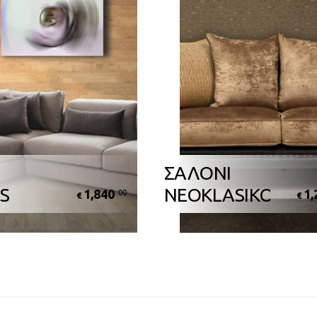
ΣΑΛΟΝΙ
S
NEOKLASIKO
1,840
1,
.00
€
€