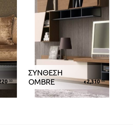
ΣΥΝΘΕΣΗ
OMBRE
220
2,310
.00
.00
€