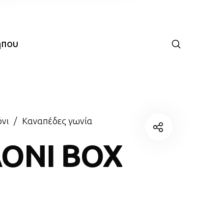
ήπου
νι
/
Καναπέδες γωνία
ΟΝΙ BOX