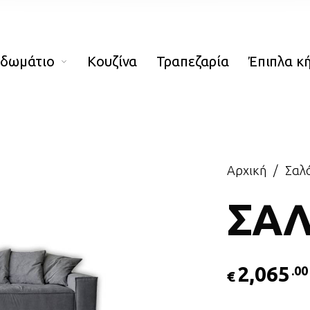
οδωμάτιο
Κουζίνα
Τραπεζαρία
Έπιπλα κ
Αρχική
/
Σαλό
ΣΑΛ
2,065
.00
€