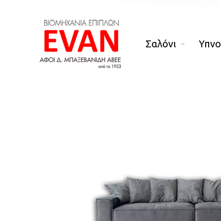
Σαλόνι
Υπν