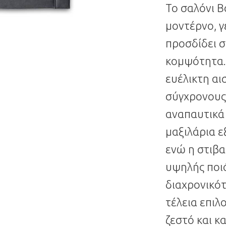
Το σαλόνι B
μοντέρνο, 
προσδίδει σ
κομψότητα.
ευέλικτη αισ
σύγχρονους 
αναπαυτικά
μαξιλάρια 
ενώ η στιβ
υψηλής ποι
διαχρονικότ
τέλεια επιλ
ζεστό και 