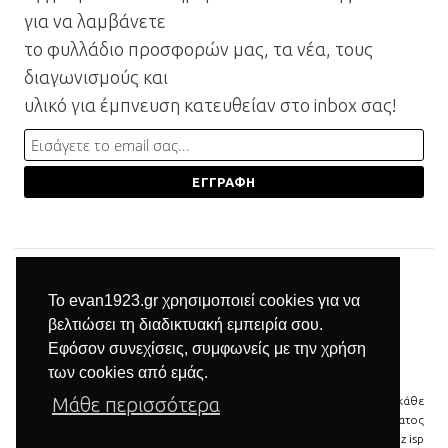
για να λαμβάνετε
το φυλλάδιο προσφορών μας, τα νέα, τους
διαγωνισμούς και
υλικό για έμπνευση κατευθείαν στο inbox σας!
Το evan1923.gr χρησιμοποιεί cookies για να
βελτιώσει τη διαδικτυακή εμπειρία σου.
Εφόσον συνεχίσεις, συμφωνείς με την χρήση
των cookies από εμάς.
Μάθε περισσότερα
© 2026 Βιομηχανία επίπλων Μπαξεβανίδης | Με την επιφύλαξη κάθε
νόμιμου δικαιώματος
δημιουργία & φιλοξενία ιστοσελίδας by
manbiz isp