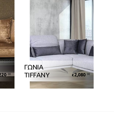
ΓΩΝΙΑ
TIFFANY
220
2,080
.00
.00
€