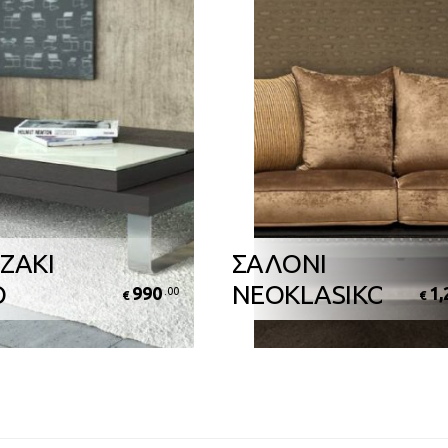
ΖΑΚΙ
ΣΑΛΟΝΙ
O
NEOKLASIKO
990
1,
.00
€
€