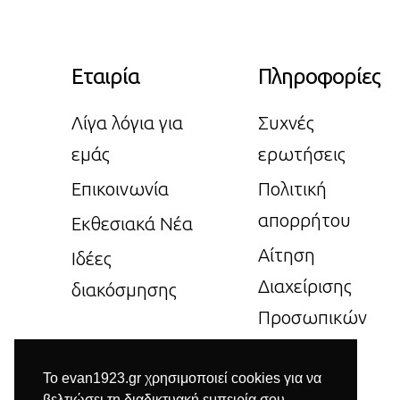
Εταιρία
Πληροφορίες
Λίγα λόγια για
Συχνές
εμάς
ερωτήσεις
Επικοινωνία
Πολιτική
απορρήτου
Εκθεσιακά Νέα
Αίτηση
Ιδέες
Διαχείρισης
διακόσμησης
Προσωπικών
Δεδομένων
Το evan1923.gr χρησιμοποιεί cookies για να
βελτιώσει τη διαδικτυακή εμπειρία σου.