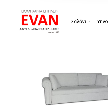
Σαλόνι
Υπν