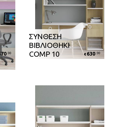
ΣΥΝΘΕΣΗ
ΒΙΒΛΙΟΘΗΚΗΣ
COMP 10
570
630
.00
.00
€