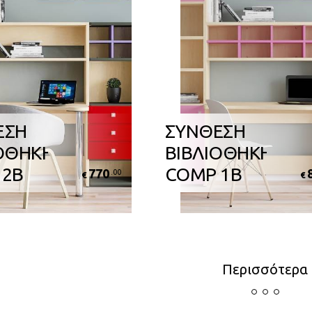
ΕΣΗ
ΣΥΝΘΕΣΗ
ΟΘΗΚΗΣ
ΒΙΒΛΙΟΘΗΚΗΣ
 2B
COMP 1B
770
.00
€
€
Περισσότερα