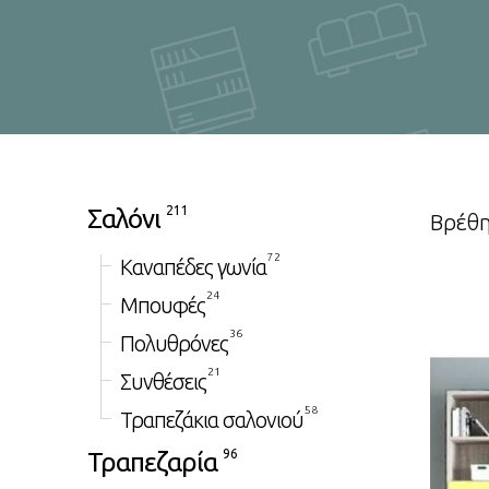
Σαλόνι
211
Βρέθ
72
Καναπέδες γωνία
24
Μπουφές
36
Πολυθρόνες
21
Συνθέσεις
58
Τραπεζάκια σαλονιού
Τραπεζαρία
96