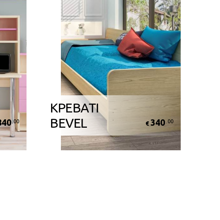
ΚΡΕΒΑΤΙ
BEVEL
840
340
.00
.00
€