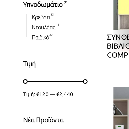
Υπνοδωμάτιο
91
33
Κρεβάτι
18
Ντουλάπα
ΣΥΝΘ
39
Παιδικό
ΒΙΒΛΙ
COMP
Τιμή
Ελάχιστη τιμή
Μέγιστη τιμή
Τιμή:
€120
—
€2,440
Νέα Προϊόντα