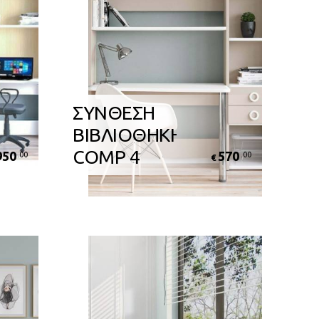
ΣΥΝΘΕΣΗ
ΒΙΒΛΙΟΘΗΚΗΣ
COMP 4
950
570
.00
.00
€