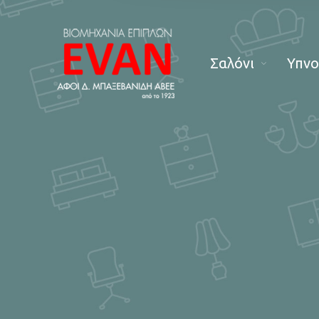
Σαλόνι
Υπν