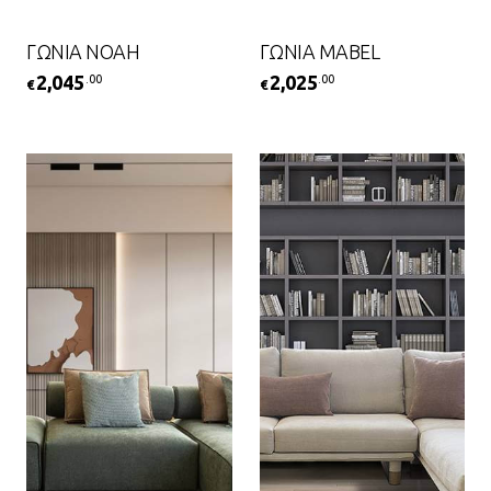
ΓΩΝΙΑ NOAH
ΓΩΝΙΑ MABEL
2,045
2,025
.00
.00
€
€