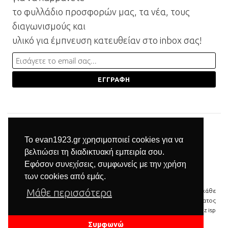
το φυλλάδιο προσφορών μας, τα νέα, τους
διαγωνισμούς και
υλικό για έμπνευση κατευθείαν στο inbox σας!
Το evan1923.gr χρησιμοποιεί cookies για να
βελτιώσει τη διαδικτυακή εμπειρία σου.
Εφόσον συνεχίσεις, συμφωνείς με την χρήση
των cookies από εμάς.
Μάθε περισσότερα
© 2026 Βιομηχανία επίπλων Μπαξεβανίδης | Με την επιφύλαξη κάθε
νόμιμου δικαιώματος
δημιουργία & φιλοξενία ιστοσελίδας by
manbiz isp
Συμφωνώ