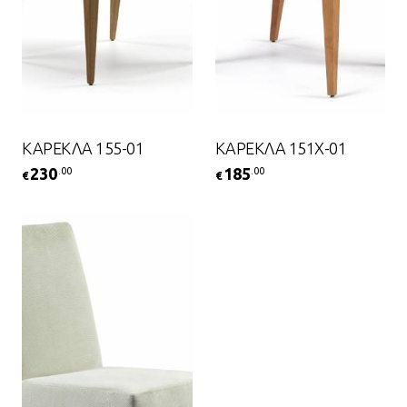
ΚΑΡΕΚΛΑ 155-01
ΚΑΡΕΚΛΑ 151X-01
230
185
.00
.00
€
€