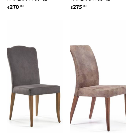
270
275
.00
.00
€
€