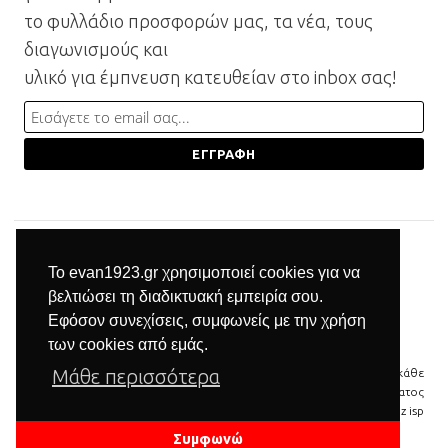
το φυλλάδιο προσφορών μας, τα νέα, τους
διαγωνισμούς και
υλικό για έμπνευση κατευθείαν στο inbox σας!
Το evan1923.gr χρησιμοποιεί cookies για να
βελτιώσει τη διαδικτυακή εμπειρία σου.
Εφόσον συνεχίσεις, συμφωνείς με την χρήση
των cookies από εμάς.
Μάθε περισσότερα
© 2026 Βιομηχανία επίπλων Μπαξεβανίδης | Με την επιφύλαξη κάθε
νόμιμου δικαιώματος
δημιουργία & φιλοξενία ιστοσελίδας by
manbiz isp
Συμφωνώ