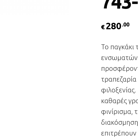
743
280
.00
€
Το παγκάκι 
ενσωματώνε
προσφέροντα
τραπεζαρία
φιλοξενίας.
καθαρές γρα
φινίρισμα, 
διακόσμηση
επιτρέπουν 