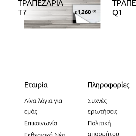
ΤΡΑΠΕΖΑΡΙΑ
ΤΡΑΠΕ
Τ7
Q1
1,260
0
.00
€
Εταιρία
Πληροφορίες
Λίγα λόγια για
Συχνές
εμάς
ερωτήσεις
Επικοινωνία
Πολιτική
απορρήτου
Εκθεσιακά Νέα