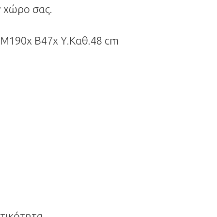
 χώρο σας.
 Μ190x Β47x Υ.Καθ.48 cm
τικότητα,