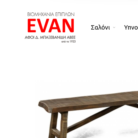
Σαλόνι
Υπν