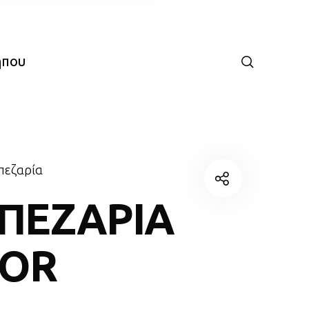
ήπου
πεζαρία
ΠΕΖΑΡΙΑ
COR