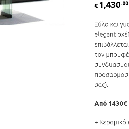
1,430
.00
€
Ξύλο και γυ
elegant σχέ
επιβάλλεται
τον μπουφέ 
συνδυασμού
προσαρμοσμ
σας).
Από 1430€
+ Κεραμικό 