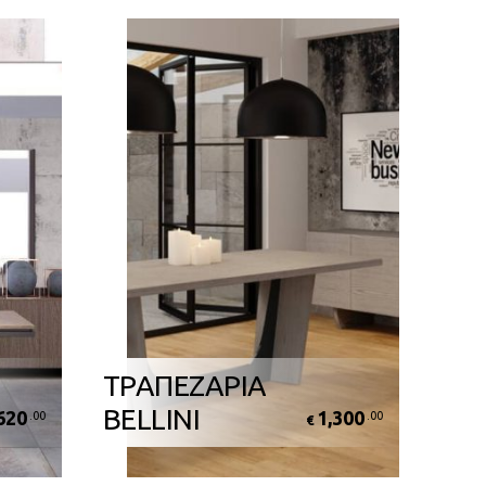
ΤΡΑΠΕΖΑΡΙΑ
BELLINI
620
1,300
.00
.00
€