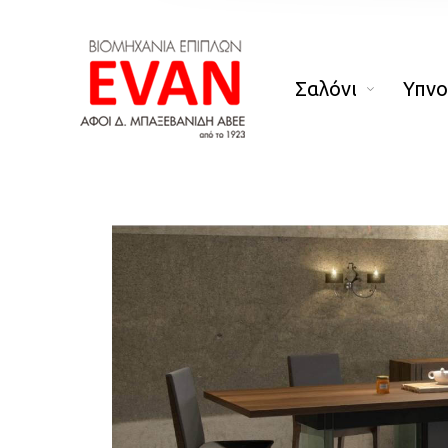
Σαλόνι
Υπν