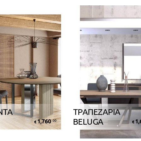
ΝΤΑ
ΤΡΑΠΕΖΑΡΙΑ
BELUGA
1,760
1,
.00
€
€